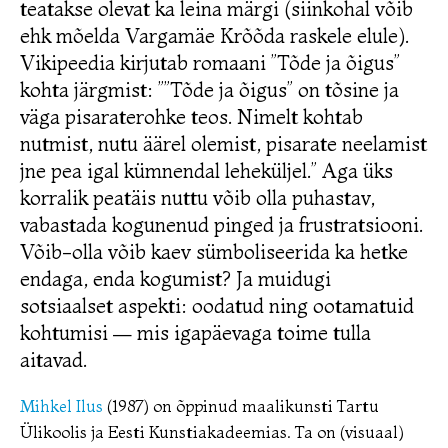
teatakse olevat ka leina märgi (siinkohal võib
ehk mõelda Vargamäe Krõõda raskele elule).
Vikipeedia kirjutab romaani ”Tõde ja õigus”
kohta järgmist: ””Tõde ja õigus” on tõsine ja
väga pisaraterohke teos. Nimelt kohtab
nutmist, nutu äärel olemist, pisarate neelamist
jne pea igal kümnendal leheküljel.” Aga üks
korralik peatäis nuttu võib olla puhastav,
vabastada kogunenud pinged ja frustratsiooni.
Võib-olla võib kaev sümboliseerida ka hetke
endaga, enda kogumist? Ja muidugi
sotsiaalset aspekti: oodatud ning ootamatuid
kohtumisi — mis igapäevaga toime tulla
aitavad.
Mihkel Ilus
(1987) on õppinud maalikunsti Tartu
Ülikoolis ja Eesti Kunstiakadeemias. Ta on (visuaal)