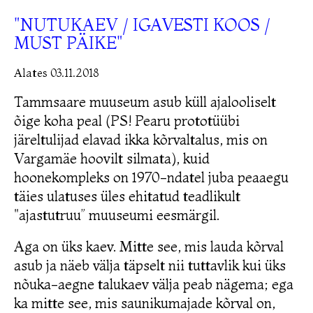
"NUTUKAEV
/ IGAVESTI KOOS /
MUST PÄIKE"
Alates
03.11.2018
Tammsaare muuseum asub küll ajalooliselt
õige koha peal (PS! Pearu prototüübi
järeltulijad elavad ikka kõrvaltalus, mis on
Vargamäe hoovilt silmata), kuid
hoonekompleks on 1970-ndatel juba peaaegu
täies ulatuses üles ehitatud teadlikult
"ajastutruu” muuseumi eesmärgil.
Aga on üks kaev. Mitte see, mis lauda kõrval
asub ja näeb välja täpselt nii tuttavlik kui üks
nõuka-aegne talukaev välja peab nägema; ega
ka mitte see, mis saunikumajade kõrval on,