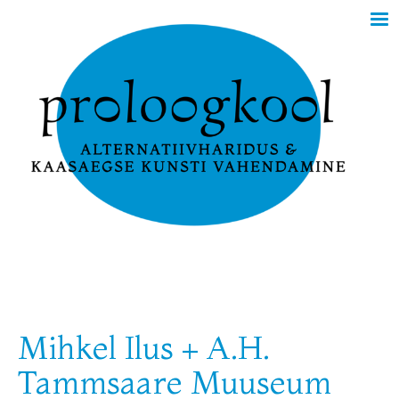
Mihkel Ilus + A.H.
Tammsaare Muuseum