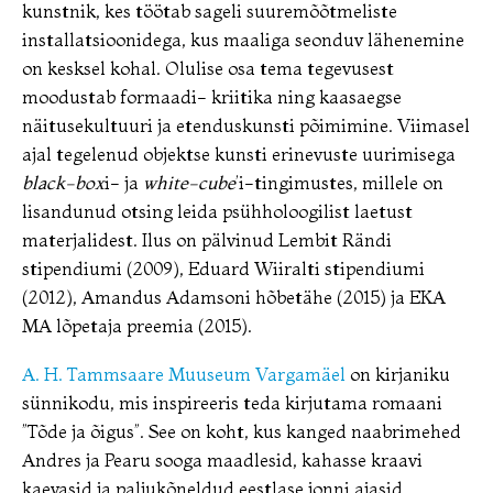
kunstnik, kes töötab sageli suuremõõtmeliste
installatsioonidega, kus maaliga seonduv lähenemine
on kesksel kohal. Olulise osa tema tegevusest
moodustab formaadi- kriitika ning kaasaegse
näitusekultuuri ja etenduskunsti põimimine. Viimasel
ajal tegelenud objektse kunsti erinevuste uurimisega
black-box
i- ja
white-cube
’i-tingimustes, millele on
lisandunud otsing leida psühholoogilist laetust
materjalidest. Ilus on pälvinud Lembit Rändi
stipendiumi (2009), Eduard Wiiralti stipendiumi
(2012), Amandus Adamsoni hõbetähe (2015) ja EKA
MA lõpetaja preemia (2015).
A. H. Tammsaare Muuseum Vargamäel
on kirjaniku
sünnikodu, mis inspireeris teda kirjutama romaani
”Tõde ja õigus”. See on koht, kus kanged naabrimehed
Andres ja Pearu sooga maadlesid, kahasse kraavi
kaevasid ja paljukõneldud eestlase jonni ajasid.