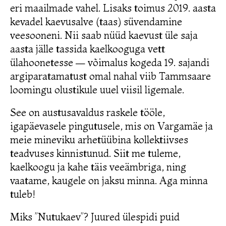
eri maailmade vahel. Lisaks toimus 2019. aasta
kevadel kaevusalve (taas) süvendamine
veesooneni. Nii saab nüüd kaevust üle saja
aasta jälle tassida kaelkooguga vett
ülahoonetesse — võimalus kogeda 19. sajandi
argiparatamatust omal nahal viib Tammsaare
loomingu olustikule uuel viisil ligemale.
See on austusavaldus raskele tööle,
igapäevasele pingutusele, mis on Vargamäe ja
meie mineviku arhetüübina kollektiivses
teadvuses kinnistunud. Siit me tuleme,
kaelkoogu ja kahe täis veeämbriga, ning
vaatame, kaugele on jaksu minna. Aga minna
tuleb!
Miks ”Nutukaev”? Juured ülespidi
puid