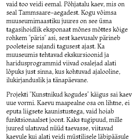
vaid too veidi eemal. Põhjatalu kaev, mis on
seal Tammsaare-aegadest. Kogu võimsa
muuseumimaastiku juures on see üsna
tagasihoidlik eksponaat mõnes mõttes kõige
rohkem ”päris” asi, sest kaevusalv pärineb
pooleteise sajandi tagusest ajast. Ka
muuseumis tehtavad ekskursioonid ja
haridusprogrammid viivad osalejad alati
lõpuks just sinna, kus kohtuvad ajalooline,
ilukirjanduslik ja tänapäevane.
Projekti ”Kunstnikud kogudes” käigus sai kaev
uue vormi. Kaevu maapealne osa on lihtne, ei
eputa liigsete kaunistustega, vaid hoiab
funktsionaalset joont. Kaks tugipuud, mille
juured ulatuvad nüüd taevasse, viitavad
kaevule kui alati veidi müstilisele läbipääsule