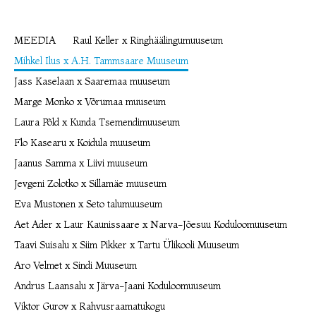
MEEDIA
Raul Keller x Ringhäälingumuuseum
Mihkel Ilus x A.H. Tammsaare Muuseum
Jass Kaselaan x Saaremaa muuseum
Marge Monko x Võrumaa muuseum
Laura Põld x Kunda Tsemendimuuseum
Flo Kasearu x Koidula muuseum
Jaanus Samma x Liivi muuseum
Jevgeni Zolotko x Sillamäe muuseum
Eva Mustonen x Seto talumuuseum
Aet Ader x Laur Kaunissaare x Narva-Jõesuu Koduloomuuseum
Taavi Suisalu x Siim Pikker x Tartu Ülikooli Muuseum
Aro Velmet x Sindi Muuseum
Andrus Laansalu x Järva-Jaani Koduloomuuseum
Viktor Gurov x Rahvusraamatukogu