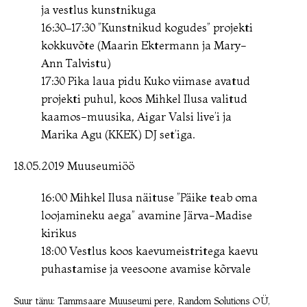
ja vestlus kunstnikuga
16:30–17:30 ”Kunstnikud kogudes” projekti
kokkuvõte (Maarin Ektermann ja Mary-
Ann Talvistu)
17:30 Pika laua pidu Kuko viimase avatud
projekti puhul, koos Mihkel Ilusa valitud
kaamos-muusika, Aigar Valsi live’i ja
Marika Agu (KKEK) DJ set’iga.
18.05.2019 Muuseumiöö
16:00 Mihkel Ilusa näituse ”Päike teab oma
loojamineku aega” avamine Järva-Madise
kirikus
18:00 Vestlus koos kaevumeistritega kaevu
puhastamise ja veesoone avamise kõrvale
Suur tänu:
Tammsaare Muuseumi pere, Random Solutions OÜ,